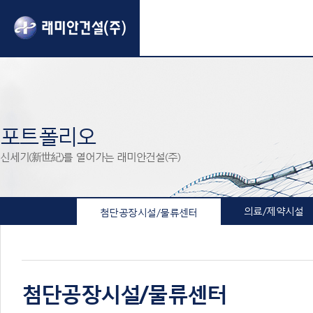
포트폴리오
신세기(新世紀)를 열어가는 래미안건설(주)
의료/제약시설
첨단공장시설/물류센터
첨단공장시설/물류센터