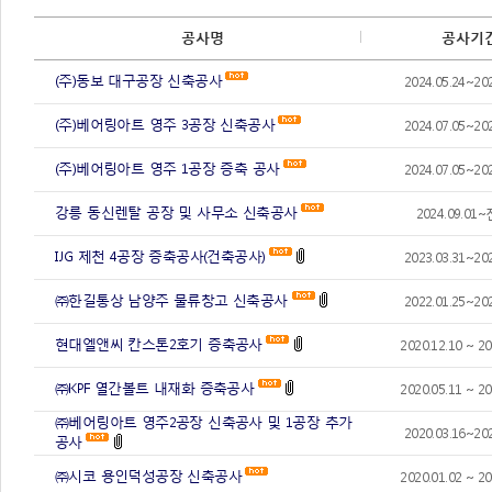
공사명
공사기
(주)동보 대구공장 신축공사
2024.05.24~202
(주)베어링아트 영주 3공장 신축공사
2024.07.05~202
(주)베어링아트 영주 1공장 증축 공사
2024.07.05~202
강릉 동신렌탈 공장 및 사무소 신축공사
2024.09.0
IJG 제천 4공장 증축공사(건축공사)
2023.03.31~202
㈜한길통상 남양주 물류창고 신축공사
2022.01.25~202
현대엘앤씨 칸스톤2호기 증축공사
2020.12.10 ~ 20
㈜KPF 열간볼트 내재화 증축공사
2020.05.11 ~ 20
㈜베어링아트 영주2공장 신축공사 및 1공장 추가
2020.03.16~202
공사
㈜시코 용인덕성공장 신축공사
2020.01.02 ~ 20