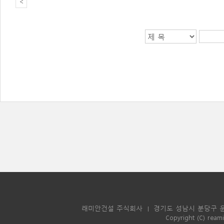
<
래미안건설 주식회사
경기도 성남시 분당구 운중
|
Copyright (C) reami