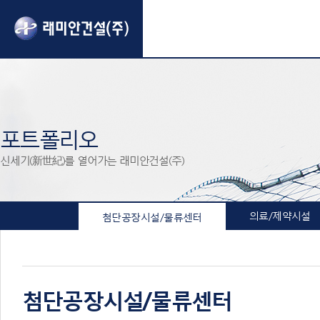
포트폴리오
신세기(新世紀)를 열어가는 래미안건설(주)
의료/제약시설
첨단공장시설/물류센터
첨단공장시설/물류센터