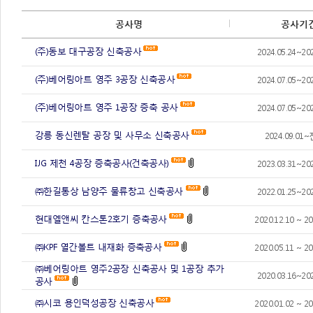
공사명
공사기
(주)동보 대구공장 신축공사
2024.05.24~202
(주)베어링아트 영주 3공장 신축공사
2024.07.05~202
(주)베어링아트 영주 1공장 증축 공사
2024.07.05~202
강릉 동신렌탈 공장 및 사무소 신축공사
2024.09.0
IJG 제천 4공장 증축공사(건축공사)
2023.03.31~202
㈜한길통상 남양주 물류창고 신축공사
2022.01.25~202
현대엘앤씨 칸스톤2호기 증축공사
2020.12.10 ~ 20
㈜KPF 열간볼트 내재화 증축공사
2020.05.11 ~ 20
㈜베어링아트 영주2공장 신축공사 및 1공장 추가
2020.03.16~202
공사
㈜시코 용인덕성공장 신축공사
2020.01.02 ~ 20