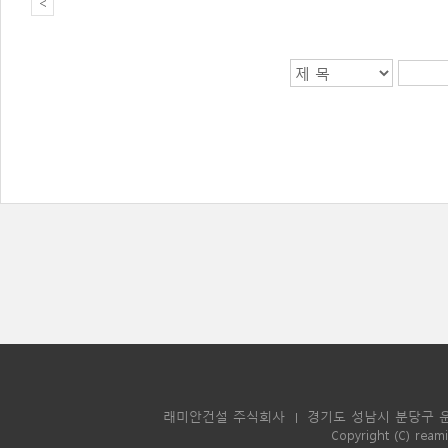
<
래미안건설 주식회사
경기도 성남시 분당구 운중
|
Copyright (C) reami